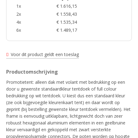
1x
€ 1.616,15
2x
€ 1.558,43
4x
€ 1.535,34
6x
€ 1.489,17
Voor dit product geldt een toeslag
Productomschrijving
Promotietent: alleen dak met volant met bedrukking op een
door u gewenste standaardkleur tentdoek of full colour
bedrukking op wit tentdoek. U kiest dus een standaard kleur
(zie ook bijgevoegde kleurenkaart tent) en daar wordt op
geprint (bij bestelling gewenste kleur tentdoek vermelden). Het
frame is eenvoudig uitklapbare, lichtgewicht doch van zeer
robuust hexagonaal aluminium elementen in een geelbruine
kleur vervaardigd en gekoppeld met zwart versterkte
propyleenpolyamide connectors. De poten worden op hoogte