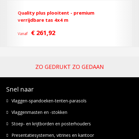
Quality plus plooitent - premium
verrijdbare tas 4x4 m
€ 261,92
Vanaf
ZO GEDRUKT ZO GEDAAN
Snel naar
Vlaggen-spandoeken-tenten-parasols
Vlaggenmasten en -stokken
Stoep- en krijtborden en posterhouders
Presentatiesystemen, vitrines en kantoor