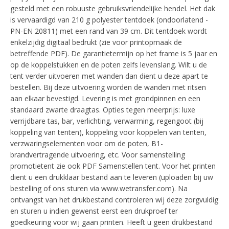
gesteld met een robuuste gebruiksvriendelijke hendel. Het dak
is vervaardigd van 210 g polyester tentdoek (ondoorlatend -
PN-EN 20811) met een rand van 39 cm. Dit tentdoek wordt
enkelzijdig digitaal bedrukt (zie voor printopmaak de
betreffende PDF). De garantietermijn op het frame is 5 jaar en
op de koppelstukken en de poten zelfs levenslang. Wilt u de
tent verder uitvoeren met wanden dan dient u deze apart te
bestellen. Bij deze uitvoering worden de wanden met ritsen
aan elkaar bevestigd. Levering is met grondpinnen en een
standaard zwarte draagtas. Opties tegen meerprijs: luxe
verrijdbare tas, bar, verlichting, verwarming, regengoot (bij
koppeling van tenten), koppeling voor koppelen van tenten,
verzwaringselementen voor om de poten, B1-
brandvertragende uitvoering, etc. Voor samenstelling
promotietent zie ook PDF Samenstellen tent. Voor het printen
dient u een drukklaar bestand aan te leveren (uploaden bij uw
bestelling of ons sturen via www.wetransfer.com). Na
ontvangst van het drukbestand controleren wij deze zorgvuldig
en sturen u indien gewenst eerst een drukproef ter
goedkeuring voor wij gaan printen. Heeft u geen drukbestand