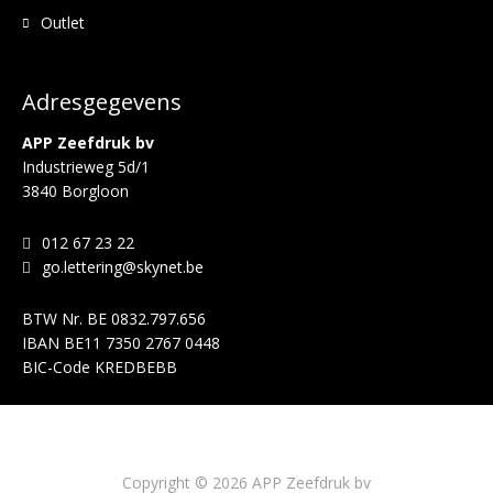
Outlet
Adresgegevens
APP Zeefdruk bv
Industrieweg 5d/1
3840 Borgloon
012 67 23 22
go.lettering@skynet.be
BTW Nr.
BE 0832.797.656
IBAN
BE11 7350 2767 0448
BIC-Code
KREDBEBB
Copyright © 2026 APP Zeefdruk bv