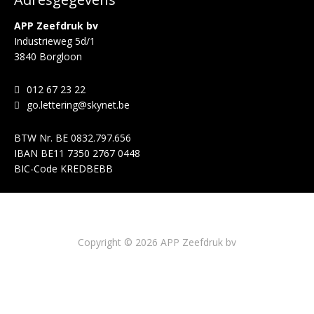
APP Zeefdruk bv
Industrieweg 5d/1
3840 Borgloon
012 67 23 22
go.lettering@skynet.be
BTW Nr.
BE 0832.797.656
IBAN
BE11 7350 2767 0448
BIC-Code
KREDBEBB
Copyright © 2026 APP Zeefdruk bv