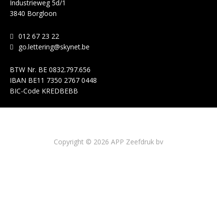
Industrieweg 5d/1
3840 Borgloon
012 67 23 22
go.lettering@skynet.be
BTW Nr.
BE 0832.797.656
IBAN
BE11 7350 2767 0448
BIC-Code
KREDBEBB
Copyright © 2026 APP Zeefdruk bv